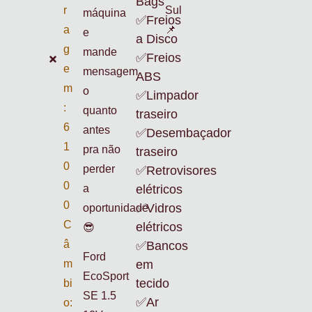
Bags
r
Sul
máquina
✅Freios
a
📌
e
a Disco
g
mande
✅Freios
e
mensagem
ABS
m
o
✅Limpador
:
quanto
traseiro
6
antes
✅Desembaçador
1
pra não
traseiro
0
perder
✅Retrovisores
0
a
elétricos
0
✅Vidros
oportunidade
C
elétricos
😎
â
✅Bancos
Ford
m
em
EcoSport
tecido
bi
SE 1.5
✅Ar
o: