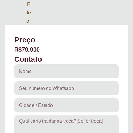
F
le
x
Preço
R$79.900
Contato