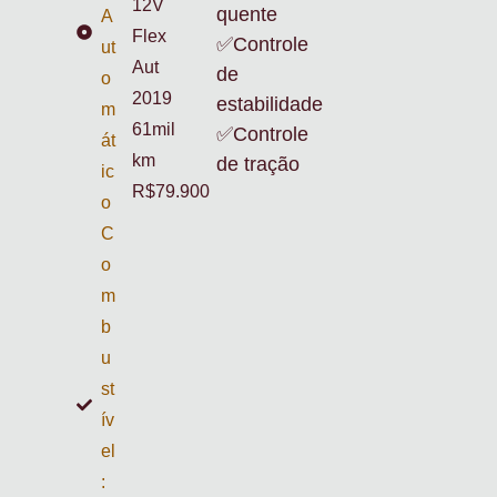
12V
quente
A
Flex
✅Controle
ut
Aut
de
o
2019
estabilidade
m
61mil
✅Controle
át
km
de tração
ic
R$79.900
o
C
o
m
b
u
st
ív
el
: