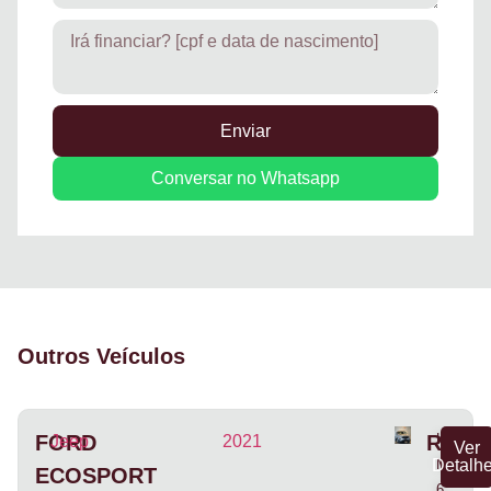
Enviar
Conversar no Whatsapp
Outros Veículos
FORD
R$79.
K
Jeep
2021
Ver
Detalh
M
ECOSPORT
6